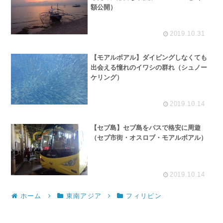
額公開）
2019.10.31
【モアルボアル】ダイビングしなくても
出会える憧れのイワシの群れ（シュノー
ケリング）
2019.10.14
【セブ島】セブ島をバスで格安に周遊
（セブ市街・オスロブ・モアルボアル）
2019.10.14
ホーム
東南アジア
フィリピン