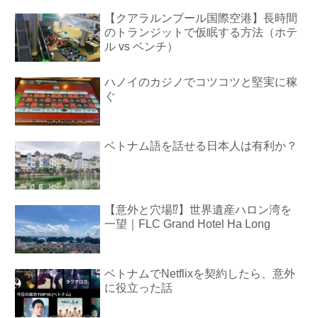
【クアラルンプール国際空港】長時間
のトランジットで仮眠する方法（ホテ
ル vs ベンチ）
ハノイのカジノでコツコツと堅実に稼
ぐ
ベトナム語を話せる日本人は有利か？
【意外と穴場⁉︎】世界遺産ハロン湾を
一望｜FLC Grand Hotel Ha Long
ベトナムでNetflixを契約したら、意外
に役立った話