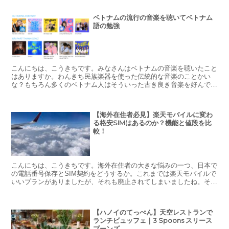
ベトナムの流行の音楽を聴いてベトナム
語の勉強
こんにちは、こうきちです。みなさんはベトナムの音楽を聴いたこと
はありますか。わんきち民族楽器を使った伝統的な音楽のことかい
な？もちろん多くのベトナム人はそういった古き良き音楽を好んでい
る方も多いですが、その他にもロックやK-POPも広く聞か...
【海外在住者必見】楽天モバイルに変わ
る格安SIMはあるのか？機能と値段を比
較！
こんにちは、こうきちです。海外在住者の大きな悩みの一つ、日本で
の電話番号保存とSIM契約をどうするか。これまでは楽天モバイルで
いいプランがありましたが、それも廃止されてしまいましたね。そこ
でSIM契約をどうしようと悩まれている方は多いのでは...
【ハノイのてっぺん】天空レストランで
ランチビュッフェ｜3 Spoons スリース
プーンズ