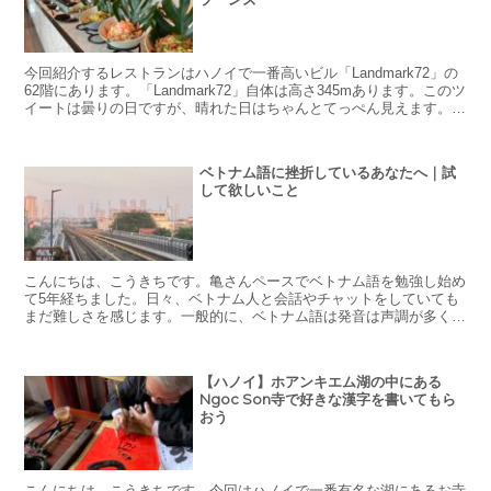
今回紹介するレストランはハノイで一番高いビル「Landmark72」の
62階にあります。「Landmark72」自体は高さ345mあります。このツ
イートは曇りの日ですが、晴れた日はちゃんとてっぺん見えます。笑
62階はこの雲の中にありますので...
ベトナム語に挫折しているあなたへ｜試
して欲しいこと
こんにちは、こうきちです。亀さんペースでベトナム語を勉強し始め
て5年経ちました。日々、ベトナム人と会話やチャットをしていても
まだ難しさを感じます。一般的に、ベトナム語は発音は声調が多く、
発音するのも聞き取るのも難しい言語と言われています。多...
【ハノイ】ホアンキエム湖の中にある
Ngoc Son寺で好きな漢字を書いてもら
おう
こんにちは、こうきちです。今回はハノイで一番有名な湖にあるお寺