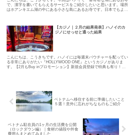
で、漢字を書いてもらえるサービスをご紹介したいと思います。場所
はホアンキエム湖の中にある小さな島にあるお寺です。日本でもよく
年の終わりにその年を表す漢字一字を書く行事がありますよ...
【カジノ｜２月の結果発表】ハノイのカ
ジノにせっせと通った結果
こんにちは、こうきちです。ハノイには毎週末バウチャーを配ってい
る非常にありがたい『HOLLYWOOD ONE』というカジノがありま
す。【2月もBuy inプロモーション】新規会員登録で特典も有り！毎
回30ドル分のバウチャーがもらえるので、3...
ベトナムへ移住する前に準備したいこと
５選！意外に忘れがちなものもご紹介
ベトナム駐在員の1ヶ月の生活費を公開
（ロックダウン編）｜食材の値段や外食
費用もまとめてみました