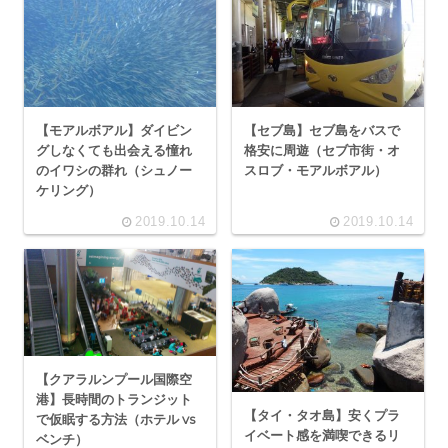
【モアルボアル】ダイビン
【セブ島】セブ島をバスで
グしなくても出会える憧れ
格安に周遊（セブ市街・オ
のイワシの群れ（シュノー
スロブ・モアルボアル）
ケリング）
2019.10.14
2019.10.14
【クアラルンプール国際空
港】長時間のトランジット
【タイ・タオ島】安くプラ
で仮眠する方法（ホテル vs
イベート感を満喫できるリ
ベンチ）