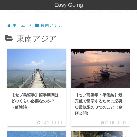
Easy Going
ホーム
東南アジア
東南アジア
【セブ島留学】留学期間は
【セブ島留学：準備編】最
どのくらい必要なのか？
安値で留学するために必要
（経験談）
な最低限の３つのこと（金
額公開）
2020.01.01
2019.10.31