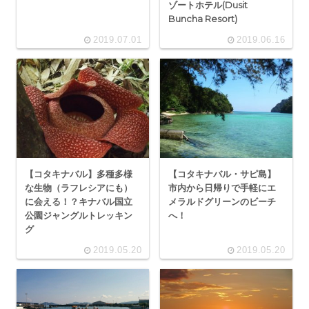
ゾートホテル(Dusit
Buncha Resort)
2019.07.01
2019.06.16
【コタキナバル】多種多様
【コタキナバル・サピ島】
な生物（ラフレシアにも）
市内から日帰りで手軽にエ
に会える！？キナバル国立
メラルドグリーンのビーチ
公園ジャングルトレッキン
へ！
グ
2019.05.20
2019.05.20