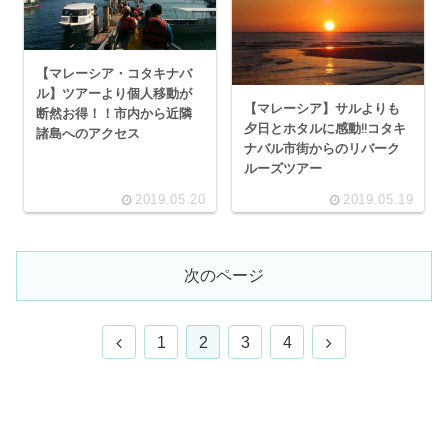
【マレーシア・コタキナバ
ル】ツアーより個人移動が
【マレーシア】サルよりも
断然お得！！市内から近隣
夕日とホタルに感動!!コタキ
諸島へのアクセス
ナバル市街からのリバーク
ルーズツアー
2019.05.20
2019.05.19
次のページ
前
次
1
2
3
4
へ
へ