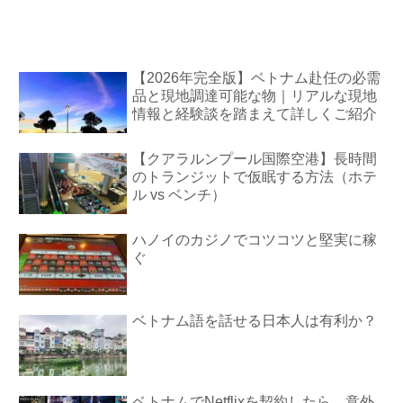
【2026年完全版】ベトナム赴任の必需
品と現地調達可能な物｜リアルな現地
情報と経験談を踏まえて詳しくご紹介
【クアラルンプール国際空港】長時間
のトランジットで仮眠する方法（ホテ
ル vs ベンチ）
ハノイのカジノでコツコツと堅実に稼
ぐ
ベトナム語を話せる日本人は有利か？
ベトナムでNetflixを契約したら、意外