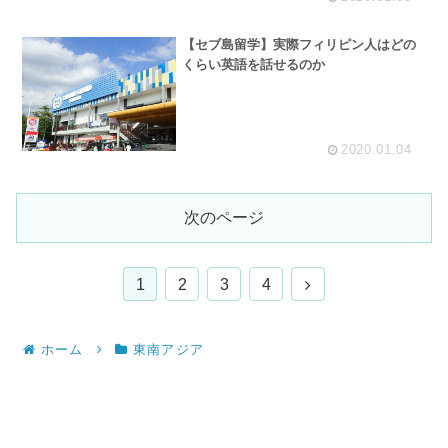
【セブ島留学】実際フィリピン人はどの
くらい英語を話せるのか
2020.01.04
次のページ
次
1
2
3
4
へ
ホーム
東南アジア