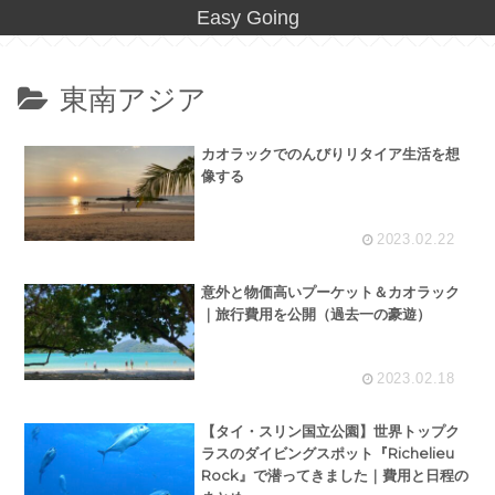
Easy Going
東南アジア
カオラックでのんびりリタイア生活を想
像する
2023.02.22
意外と物価高いプーケット＆カオラック
｜旅行費用を公開（過去一の豪遊）
2023.02.18
【タイ・スリン国立公園】世界トップク
ラスのダイビングスポット『Richelieu
Rock』で潜ってきました｜費用と日程の