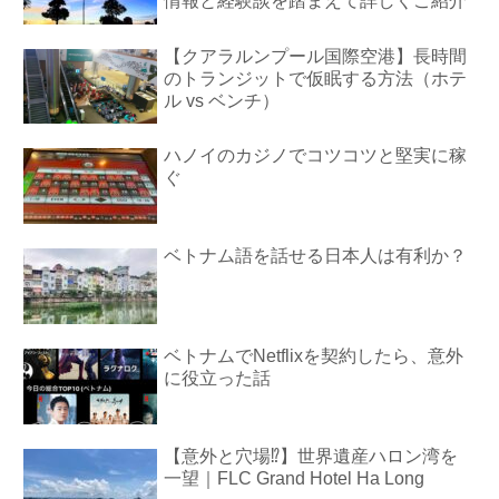
情報と経験談を踏まえて詳しくご紹介
【クアラルンプール国際空港】長時間
のトランジットで仮眠する方法（ホテ
ル vs ベンチ）
ハノイのカジノでコツコツと堅実に稼
ぐ
ベトナム語を話せる日本人は有利か？
ベトナムでNetflixを契約したら、意外
に役立った話
【意外と穴場⁉︎】世界遺産ハロン湾を
一望｜FLC Grand Hotel Ha Long