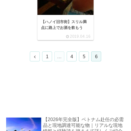
【ハノイ旧市街】スリル満
点に路上でお酒を飲もう
2019.04.16
前
1
…
4
5
6
へ
【2026年完全版】ベトナム赴任の必需
品と現地調達可能な物｜リアルな現地