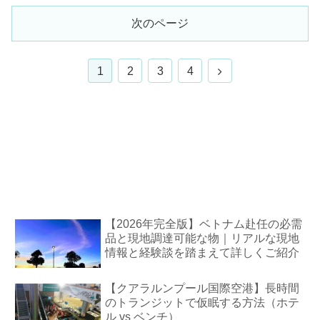
次のページ
次
1
2
3
4
へ
【2026年完全版】ベトナム赴任の必需
品と現地調達可能な物｜リアルな現地
情報と経験談を踏まえて詳しくご紹介
【クアラルンプール国際空港】長時間
のトランジットで仮眠する方法（ホテ
ル vs ベンチ）