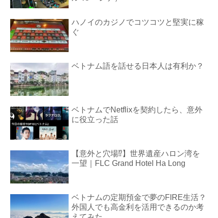
ハノイのカジノでコツコツと堅実に稼
ぐ
ベトナム語を話せる日本人は有利か？
ベトナムでNetflixを契約したら、意外
に役立った話
【意外と穴場⁉︎】世界遺産ハロン湾を
一望｜FLC Grand Hotel Ha Long
ベトナムの定期預金で夢のFIRE生活？
外国人でも高金利を活用できるのか考
えてみた