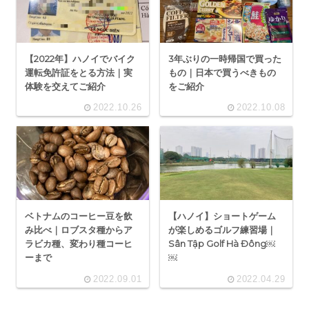
【2022年】ハノイでバイク
3年ぶりの一時帰国で買った
運転免許証をとる方法｜実
もの｜日本で買うべきもの
体験を交えてご紹介
をご紹介
2022.10.26
2022.10.08
ベトナムのコーヒー豆を飲
【ハノイ】ショートゲーム
み比べ｜ロブスタ種からア
が楽しめるゴルフ練習場｜
ラビカ種、変わり種コーヒ
Sân Tập Golf Hà Đông￼
ーまで
￼
2022.09.01
2022.04.29