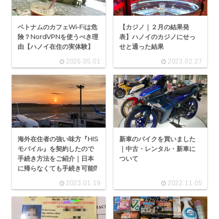
ベトナムのカフェWi-Fiは危
【カジノ｜２月の結果発
険？NordVPNを使うべき理
表】ハノイのカジノにせっ
由【ハノイ在住の実体験】
せと通った結果
2026.05.01
2023.02.27
海外在住者の強い味方『HIS
新車のバイクを買いました
モバイル』を契約したので
｜中古・レンタル・新車に
手続き方法をご紹介｜日本
ついて
に帰らなくても手続き可能⁉
2023.01.19
2022.11.05